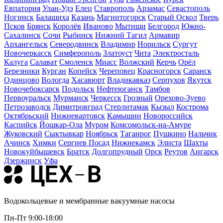
Евпатория
Улан-Удэ
Елец
Ставрополь
Арзамас
Севастополь
Ногинск
Балашиха
Казань
Магнитогорск
Старый Оскол
Тверь
Псков
Брянск
Королёв
Иваново
Мытищи
Белгород
Южно-
Сахалинск
Сочи
Рыбинск
Нижний Тагил
Армавир
Архангельск
Северодвинск
Владимир
Норильск
Сургут
Новочеркасск
Симферополь
Златоуст
Чита
Электросталь
Калуга
Салават
Смоленск
Миасс
Волжский
Керчь
Орёл
Березники
Курган
Копейск
Череповец
Красногорск
Саранск
Одинцово
Вологда
Хасавюрт
Владикавказ
Серпухов
Якутск
Новочебоксарск
Подольск
Нефтеюганск
Тамбов
Первоуральск
Мурманск
Черкесск
Грозный
Орехово-Зуево
Петрозаводск
Димитровград
Стерлитамак
Кызыл
Кострома
Октябрьский
Нижневартовск
Камышин
Новороссийск
Каспийск
Йошкар-Ола
Муром
Комсомольск-на-Амуре
Жуковский
Сыктывкар
Ноябрьск
Таганрог
Пушкино
Нальчик
Ачинск
Химки
Сергиев Посад
Нижнекамск
Элиста
Шахты
Новокуйбышевск
Братск
Долгопрудный
Орск
Реутов
Ангарск
Дзержинск
Уфа
Водокольцевые и мембранные вакуумные насосы
Пн-Пт 9:00-18:00