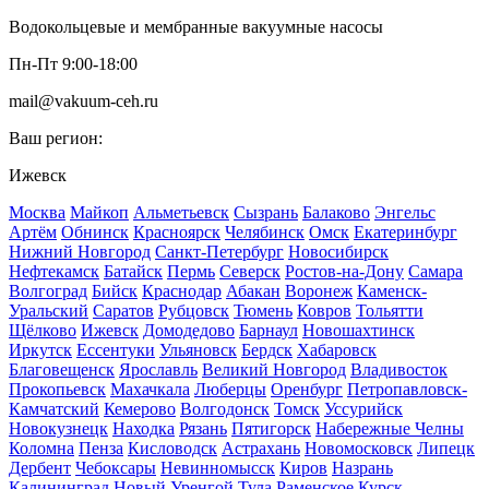
Водокольцевые и мембранные вакуумные насосы
Пн-Пт 9:00-18:00
mail@vakuum-ceh.ru
Ваш регион:
Ижевск
Москва
Майкоп
Альметьевск
Сызрань
Балаково
Энгельс
Артём
Обнинск
Красноярск
Челябинск
Омск
Екатеринбург
Нижний Новгород
Санкт-Петербург
Новосибирск
Нефтекамск
Батайск
Пермь
Северск
Ростов-на-Дону
Самара
Волгоград
Бийск
Краснодар
Абакан
Воронеж
Каменск-
Уральский
Саратов
Рубцовск
Тюмень
Ковров
Тольятти
Щёлково
Ижевск
Домодедово
Барнаул
Новошахтинск
Иркутск
Ессентуки
Ульяновск
Бердск
Хабаровск
Благовещенск
Ярославль
Великий Новгород
Владивосток
Прокопьевск
Махачкала
Люберцы
Оренбург
Петропавловск-
Камчатский
Кемерово
Волгодонск
Томск
Уссурийск
Новокузнецк
Находка
Рязань
Пятигорск
Набережные Челны
Коломна
Пенза
Кисловодск
Астрахань
Новомосковск
Липецк
Дербент
Чебоксары
Невинномысск
Киров
Назрань
Калининград
Новый Уренгой
Тула
Раменское
Курск