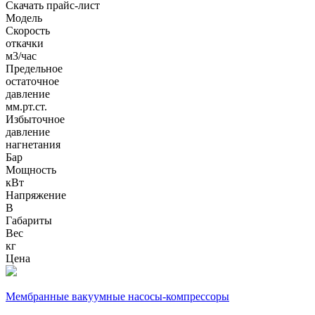
Скачать прайс-лист
Модель
Cкорость
откачки
м3/час
Предельное
остаточное
давление
мм.рт.ст.
Избыточное
давление
нагнетания
Бар
Мощность
кВт
Напряжение
В
Габариты
Вес
кг
Цена
Мембранные вакуумные насосы-компрессоры