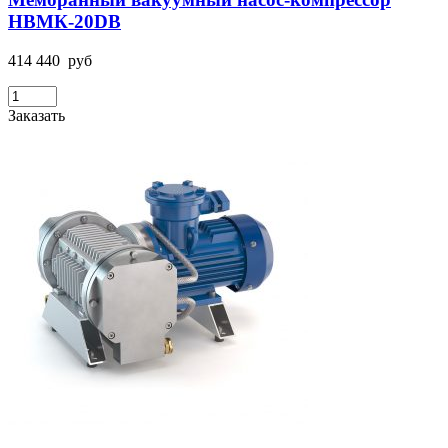
НВМК-20DВ
414 440
руб
Заказать